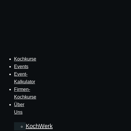
Zum
Inhalt
springen
Kochkurse
Events
Event-
Kalkulator
Firmen-
Kochkurse
Über
Uns
KochWerk