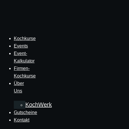
Zum
Inhalt
springen
Kochkurse
Events
Event-
Kalkulator
Firmen-
Kochkurse
Über
Uns
KochWerk
Gutscheine
Kontakt